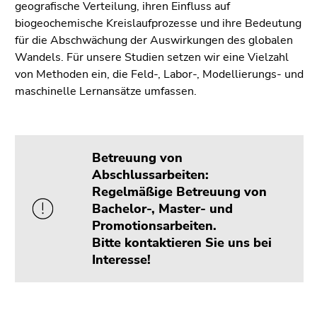
4)
geografische Verteilung, ihren Einfluss auf
Zu
biogeochemische Kreislaufprozesse und ihre Bedeutung
den
für die Abschwächung der Auswirkungen des globalen
Zusatzinformationen
Wandels. Für unsere Studien setzen wir eine Vielzahl
(Zugriffstaste
von Methoden ein, die Feld-, Labor-, Modellierungs- und
5)
maschinelle Lernansätze umfassen.
Zu
den
Seiteneinstellungen
Betreuung von
(Benutzer/Sprache)
Abschlussarbeiten:
(Zugriffstaste
Regelmäßige Betreuung von
8)
Bachelor-, Master- und
Zur
Promotionsarbeiten.
Suche
Bitte kontaktieren Sie uns bei
(Zugriffstaste
Interesse!
9)
Ende
dieses