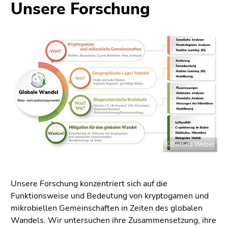
bestätigen
Unsere Forschung
Sie diesen
Link.
Beginn
Zum
des
Inhalt
Seitenbereichs:
(Zugriffstaste
Seitenbereiche:
1)
Zur
Positionsanzeige
(Zugriffstaste
2)
©Bettina Weber
Zur
Hauptnavigation
(Zugriffstaste
3)
Unsere Forschung konzentriert sich auf die
Zur
Funktionsweise und Bedeutung von kryptogamen und
Unternavigation
mikrobiellen Gemeinschaften in Zeiten des globalen
(Zugriffstaste
Wandels. Wir untersuchen ihre Zusammensetzung, ihre